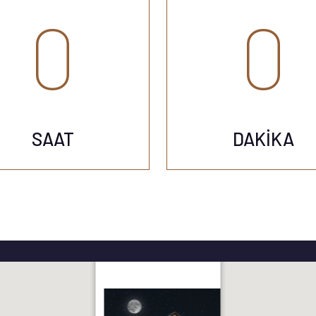
0
0
M, BANYO,
DUŞ KABINI
BALKON K
VABO WC
ALÜMINYUM,
KARE
SAAT
DAKIKA