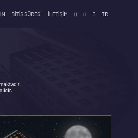
IN
BITIŞ SÜRESI
İLETIŞIM
TR
şmaktadır.
lidir.