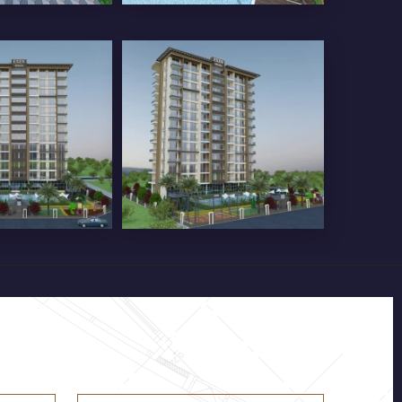
K VE GRANIT
CAM- ISICAM)
SMA TAVAN
ÖZEL TASARIM ÇAMAŞIR
ELLERI
DOLABI