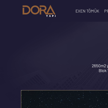
EXEN TÖMÜK
P
2650m2 ye
Blok 