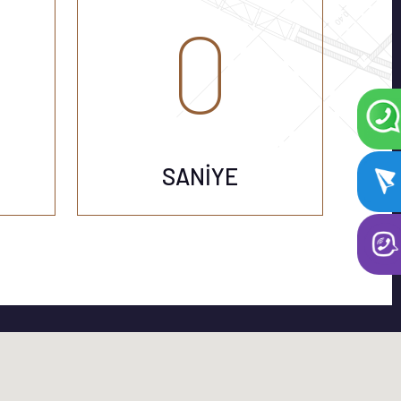
0
ORKULUKLARI
 LAMINE CAM VE
 KÜPEŞTE
SANIYE