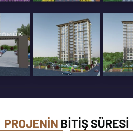
LAMINANT PARKE
SERAMI
LAPLARI
TEZGAH
ÖZEL A
MOD
PROJENIN
BITIŞ SÜRESI