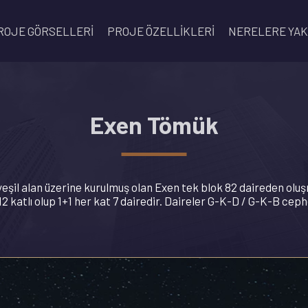
ROJE GÖRSELLERI
PROJE ÖZELLIKLERI
NERELERE YAK
Exen Tömük
şil alan üzerine kurulmuş olan Exen tek blok 82 daireden olu
12 katlı olup 1+1 her kat 7 dairedir. Daireler G-K-D / G-K-B cephe