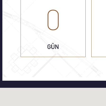
0
ÖZEL TASARIM BANYO
ÖZEL TASARI
DOLAPLARI
HILTON LA
GÜN