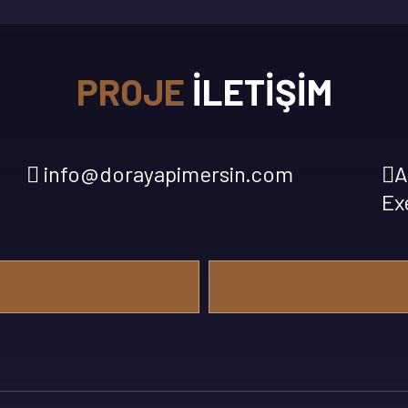
PROJE
İLETIŞIM
info@dorayapimersin.com
A
Ex