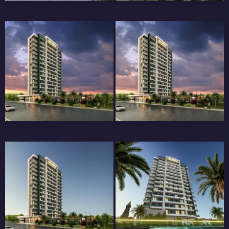
ГРАНИТНЫЕ
СПЕЦИАЛЬНЫЕ МОДЕЛИ
СТОЛЕШНИЦЫ
ПОДВЕСНЫХ ПОТОЛКОВ,
РАЗРАБОТАННЫЕ В
СООТВЕТСТВИИ С
ПЛАНИРОВКОЙ КОМНАТ
И ДРУГИХ СЕКЦИЙ
ШКАФ ДЛЯ БЕЛЬЯ
1 ШКАФ ДЛЯ ВАННОЙ
СПЕЦИАЛЬНОЙ
СПЕЦИАЛЬНОГО
КОНСТРУКЦИИ
ДИЗАЙНА