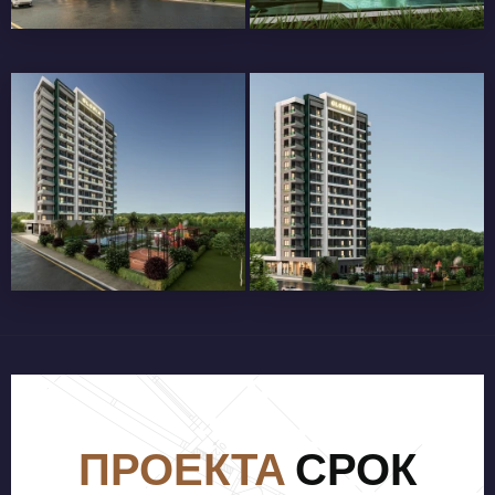
ВАННАЯ КОМНАТА
ДУШЕВАЯ КАБИНА
HILTON, РАКОВИНА,
УНИТАЗ СПЕЦИАЛЬНОГО
ДИЗАЙНА
БАЛКОННЫЕ ПЕРИЛА ИЗ
АЛЮМИНИЯ,
ЛАМИНИРОВАННОГО
СТЕКЛА И КВАДРАТНЫХ
ПОРУЧНЕЙ
ПРОЕКТА
СРОК