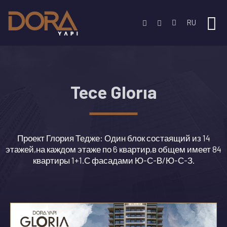
RU
Tece Glorıa
Проект Глория Тедже: Один блок состаящий из 14
этажей,на каждом этаже по 6 квартир,в общем имеет 84
квартиры 1+1.С фасадами Ю-С-В/Ю-С-З.